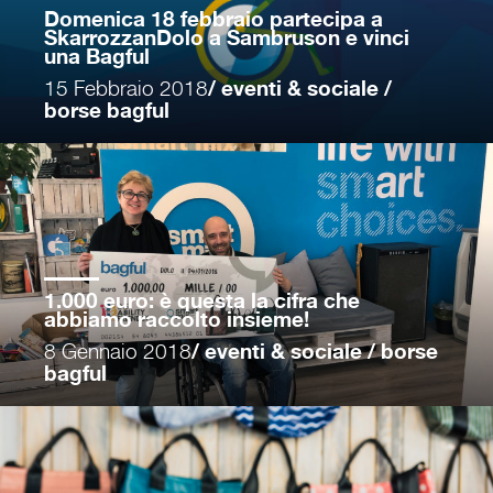
Domenica 18 febbraio partecipa a
SkarrozzanDolo a Sambruson e vinci
una Bagful
15 Febbraio 2018
/ eventi & sociale /
borse bagful
1.000 euro: è questa la cifra che
abbiamo raccolto insieme!
8 Gennaio 2018
/ eventi & sociale / borse
bagful