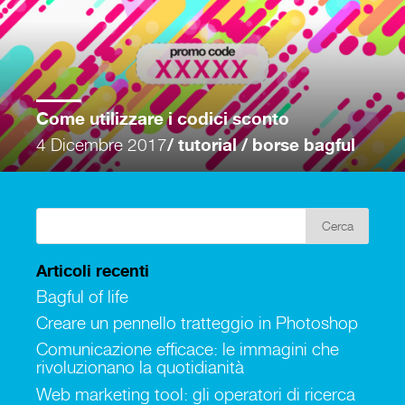
Come utilizzare i codici sconto
4 Dicembre 2017
/ tutorial / borse bagful
Articoli recenti
Bagful of life
Creare un pennello tratteggio in Photoshop
Comunicazione efficace: le immagini che
rivoluzionano la quotidianità
Web marketing tool: gli operatori di ricerca