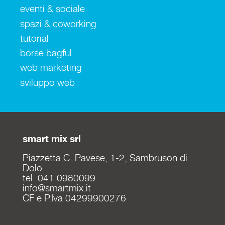
eventi & sociale
spazi & coworking
tutorial
borse bagful
web marketing
sviluppo web
smart mix srl
Piazzetta C. Pavese, 1-2, Sambruson di
Dolo
tel. 041 0980099
info@smartmix.it
CF e P.Iva 04299900276