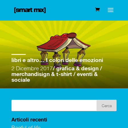
libri e altro… I colori delle emozioni
2 Dicembre 2017
/ grafica & design /
merchandisign & t-shirt / eventi &
sociale
Articoli recenti
Bagful of life