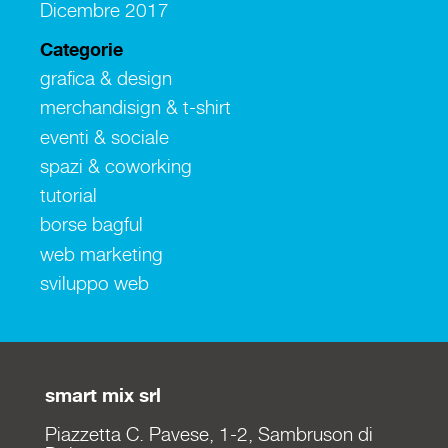
Dicembre 2017
Categorie
grafica & design
merchandisign & t-shirt
eventi & sociale
spazi & coworking
tutorial
borse bagful
web marketing
sviluppo web
smart mix srl
Piazzetta C. Pavese, 1-2, Sambruson di