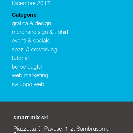
Dicembre 2017
Categorie
grafica & design
merchandisign & t-shirt
eventi & sociale
spazi & coworking
tutorial
borse bagful
web marketing
sviluppo web
smart mix srl
Piazzetta C. Pavese, 1-2, Sambruson di