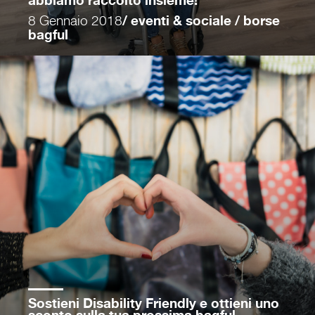
abbiamo raccolto insieme!
8 Gennaio 2018
/ eventi & sociale / borse
bagful
Sostieni Disability Friendly e ottieni uno