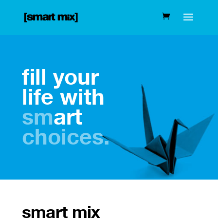
fill your
life with
sm
art
choices.
smart mix