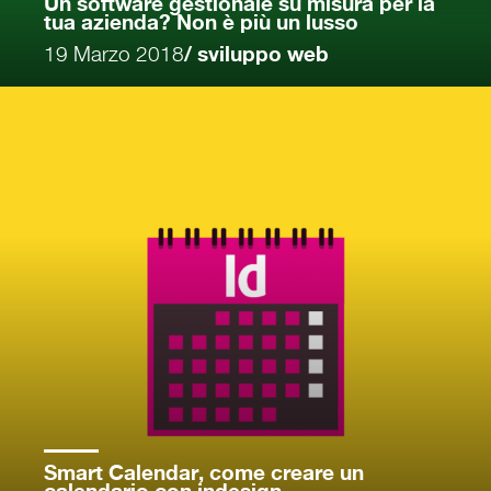
Un software gestionale su misura per la
tua azienda? Non è più un lusso
19 Marzo 2018
/ sviluppo web
Smart Calendar, come creare un