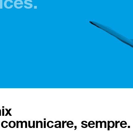
ices.
ix
r comunicare, sempre.