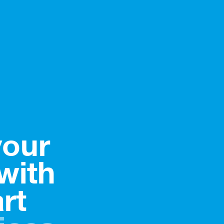
 your
 with
art