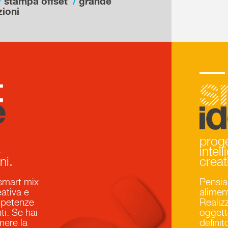
stampa offset
grande
zioni
zzazione di eventi, il Mondo smartmix
smart
proge
e
intel
ni.
creat
i smart mix
Pensia
eativa e
alimen
mpetenze
Realiz
ti. Se hai
oggett
mere la
defini