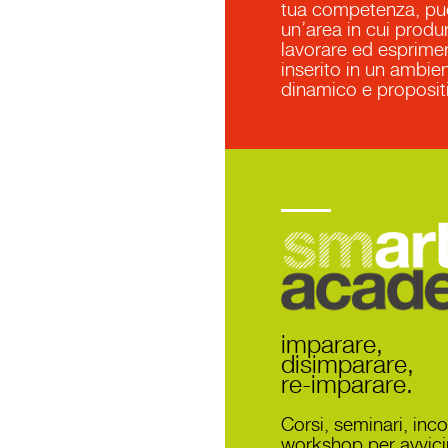
tua competenza, pu
un’area in cui produr
lavorare ed esprimer
inserito in un ambie
dinamico e proposit
Smart Academy
imparare,
disimparare,
re-imparare.
Corsi, seminari, inco
workshop per avvicin