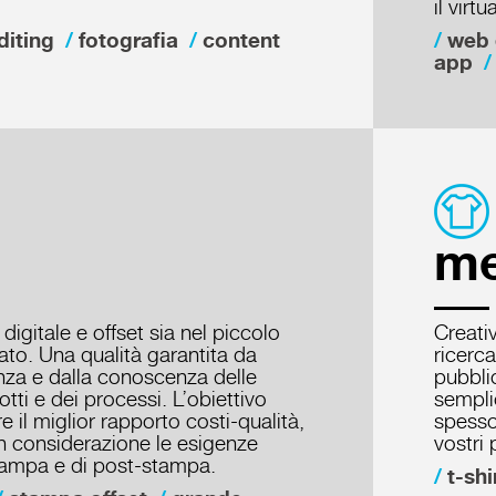
il virt
diting
fotografia
content
web 
app
me
igitale e offset sia nel piccolo
Creati
to. Una qualità garantita da
ricerca
enza e dalla conoscenza delle
pubbli
tti e dei processi. L’obiettivo
sempli
 il miglior rapporto costi-qualità,
spesso
n considerazione le esigenze
vostri 
stampa e di post-stampa.
t-shi