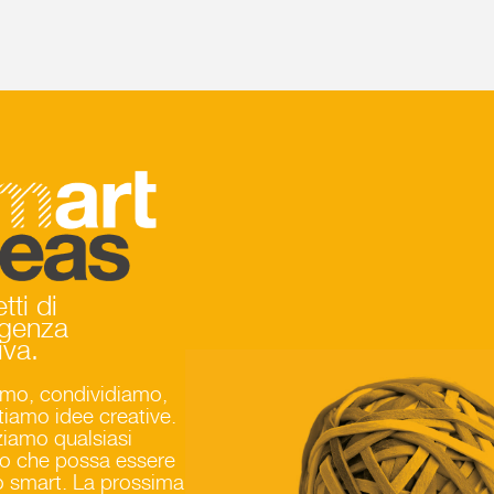
 ideas
tti di
ligenza
iva.
mo, condividiamo,
tiamo idee creative.
ziamo qualsiasi
o che possa essere
to smart. La prossima