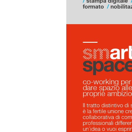
stampa digitale
formato
nobilita
Dal coworking all'organi
smart space
co-working per
dare spazio all
proprie ambizio
Il tratto distintivo d
è la fertile unione cr
collaborativa di co
professionali differen
un’idea o vuoi espri