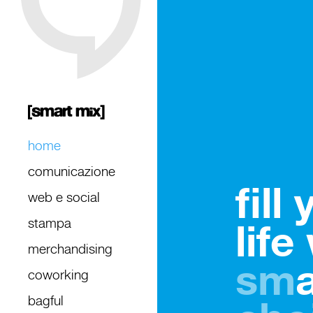
home
comunicazione
fill
web e social
stampa
life
merchandising
sm
coworking
bagful