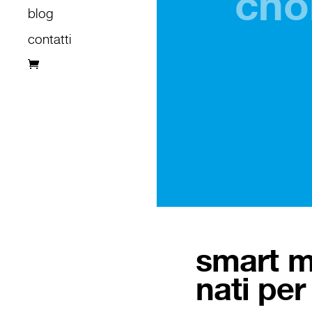
cho
blog
contatti
smart m
nati pe