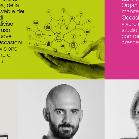
a, della
Organiz
web e dei
manifes
di
Occasi
iviso
vivere 
’uso
studio,
nuove
confro
Occasioni
cresce
visione
ore e
i.