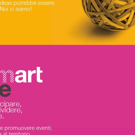
ideas potrebbe essere
 Noi ci siamo!
life
cipare,
videre,
e.
 e promuovere eventi,
a al territorio.