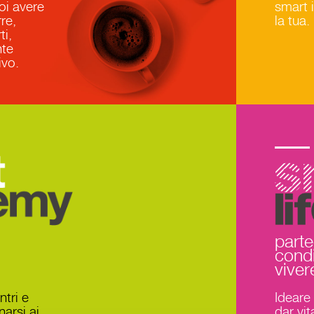
oi avere
smart 
re,
la tua.
ti,
nte
ivo.
smart 
parte
condi
viver
ntri e
Ideare
arsi ai
dar vit